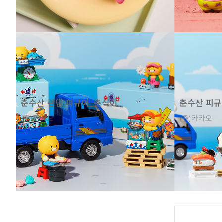
춘수산 랜덤 피규어_춘식이
춘수산 피규
(주)카카오
(주)카카오