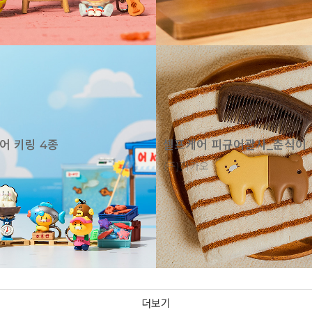
어 키링 4종
셀프케어 피규어괄사_춘식이
(주)카카오