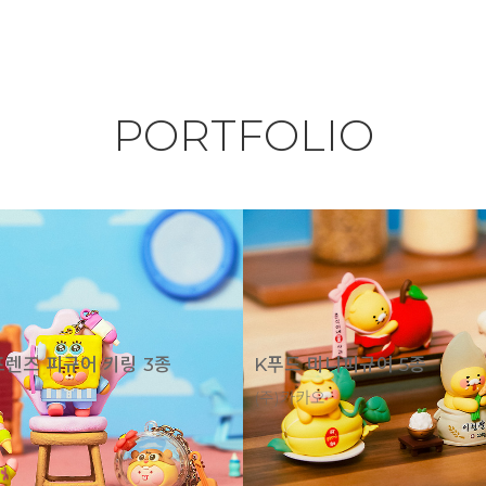
PORTFOLIO
렌즈 피규어 키링 3종
K푸드 미니피규어 5종
(주)카카오