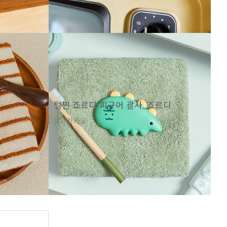
털찐 죠르디 피규어 괄사_죠르디
(주)카카오