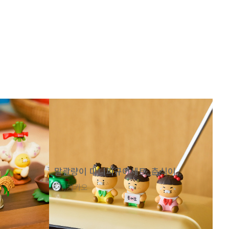
말괄량이 미니피규어세트_춘식이
(주)카카오