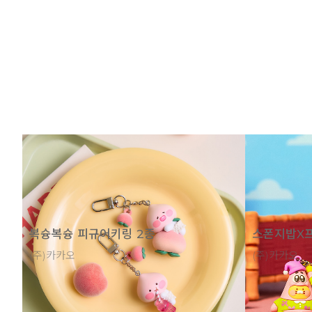
복슝복슝 피규어키링 2종
스폰지밥X프
(주)카카오
(주)카카오